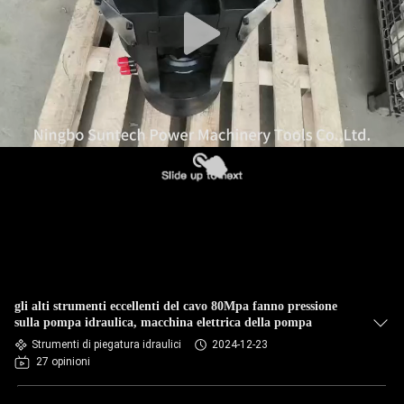
CONTROLLO
DELLA
QUALITÀ
NOTIZIE
CHIEDI UN
PREVENTIVO
MAPPA
gli alti strumenti eccellenti del cavo 80Mpa fanno pressione
DEL
sulla pompa idraulica, macchina elettrica della pompa
Strumenti di piegatura idraulici
2024-12-23
SITO
27 opinioni