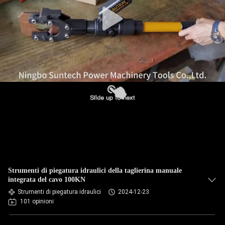
CONTROLLO
DELLA
QUALITÀ
NOTIZIE
CHIEDI UN
PREVENTIVO
MAPPA
Strumenti di piegatura idraulici della taglierina manuale
DEL
integrata del cavo 100KN
Strumenti di piegatura idraulici
2024-12-23
SITO
101 opinioni