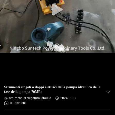
CONTROLLO
DELLA
QUALITÀ
NOTIZIE
CHIEDI UN
PREVENTIVO
MAPPA
Strumenti singoli o doppi elettrici della pompa idraulica della
DEL
fase della pompa 70MPa
Strumenti di piegatura idraulici
2024-11-30
SITO
81 opinioni