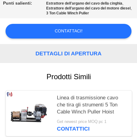
POLITICA
Punti salienti:
,
Estrattore dell'argano del cavo della cinghia
,
Estrattore dell'argano del cavo del motore diesel
SULLA
3 Ton Cable Winch Puller
PRIVACY
CONTATTACI!
DETTAGLI DI APERTURA
Prodotti Simili
Linea di trasmissione cavo
che tira gli strumenti 5 Ton
Cable Winch Puller Hoist
Get newest price MOQ:pc 1
CONTATTICI