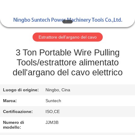
CONTROLLO
DELLA
QUALITÀ
Estrattore dell'argano del cavo
NOTIZIE
3 Ton Portable Wire Pulling
Tools/estrattore alimentato
CHIEDI UN
dell'argano del cavo elettrico
PREVENTIVO
Luogo di origine:
Ningbo, Cina
MAPPA
Marca:
Suntech
DEL
Certificazione:
ISO,CE
SITO
Numero di
JJM3B
modello: