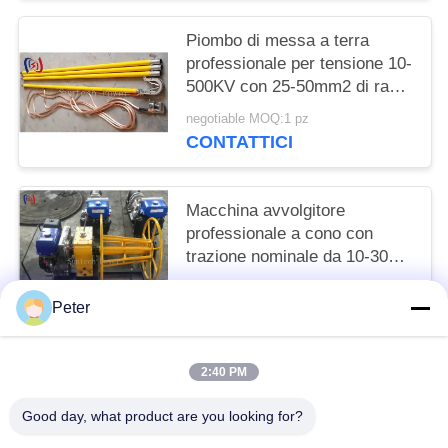
Piombo di messa a terra
professionale per tensione 10-
500KV con 25-50mm2 di rame
e 1000-5500mm di lunghezza
negotiable MOQ:1 pz
totale per messa a terra
CONTATTICI
elettrica sicura
Macchina avvolgitore
professionale a cono con
trazione nominale da 10-30KN
alimentata a benzina per
negotiable MOQ:1 pz
avvolgimento e stoccaggio
Peter
CONTATTICI
efficiente dei cavi
2:40 PM
Categorie popolari
Tutti
Good day, what product are you looking for?