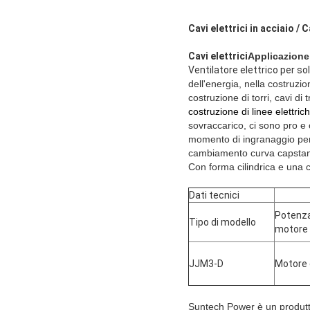
Cavi elettrici in acciaio / C
Cavi elettrici
Applicazione
Ventilatore elettrico per so
dell'energia, nella costruzio
costruzione di torri, cavi di 
costruzione di linee elettric
sovraccarico, ci sono pro e c
momento di ingranaggio per 
cambiamento curva capstan 
Con forma cilindrica e una c
Dati tecnici
Potenza
Tipo di modello
motore
JJM3-D
Motore 
Suntech Power è un produttor