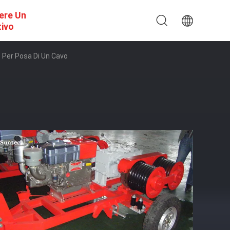
ere Un
tivo
e Per Posa Di Un Cavo