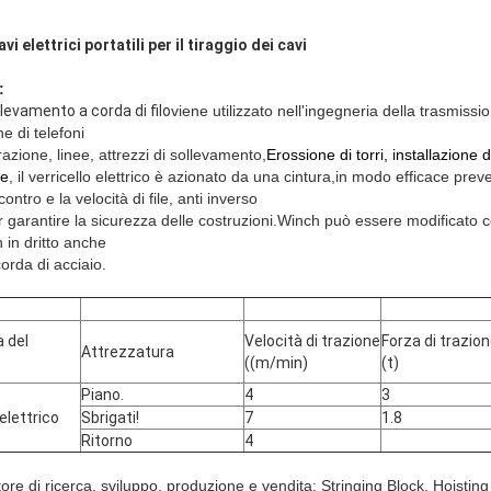
avi elettrici portatili per il tiraggio dei cavi
:
llevamento a corda di filo
viene utilizzato nell'ingegneria della trasmissi
ne di telefoni
trazione, linee, attrezzi di sollevamento,
Erossione di torri, installazione di
he
, il verricello elettrico è azionato da una cintura,
in modo efficace preve
ontro e la velocità di file, anti inverso
garantire la sicurezza delle costruzioni.
Winch può essere modificato c
in dritto anche
orda di acciaio.
 del
Velocità di trazione
Forza di trazio
Attrezzatura
((m/min)
(t)
Piano.
4
3
elettrico
Sbrigati!
7
1.8
Ritorno
4
e di ricerca, sviluppo, produzione e vendita: Stringing Block, Hoisting