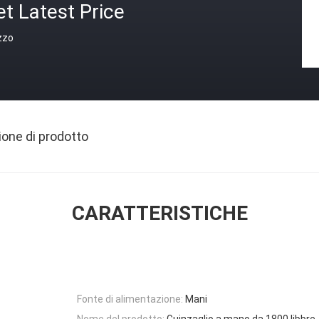
t Latest Price
zzo
ione di prodotto
CARATTERISTICHE
Fonte di alimentazione:
Mani
Nome del prodotto:
Guinzaglio a mano da 1800 libbre