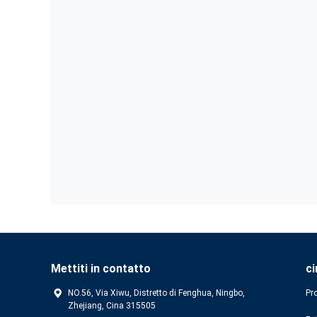
Mettiti in contatto
ci
NO.56, Via Xiwu, Distretto di Fenghua, Ningbo,
Pro
Zhejiang, Cina 315505