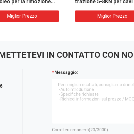
cleo per la rimozione
trazione 5-8KN per cavi
ente dell'isolamento e
180mm e alimentazione
guaina dei cavi di
Miglior Prezzo
Miglior Prezzo
ntazione con potenza di
,61KW e forza di
ne di 1,25-3T
METTETEVI IN ​​CONTATTO CON NO
Messaggio:
6
Caratteri rimanenti(
20
/3000)