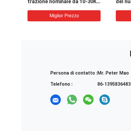
di
trazione nominale da 10-30KN
del nu
alimentata a benzina per
effici
ssa a
avvolgimento e stoccaggio
della 
Miglior Prezzo
efficiente dei cavi
alime
2,94-6
trazio
Persona di contatto :
Mr. Peter Mao
Telefono :
86-1395836483