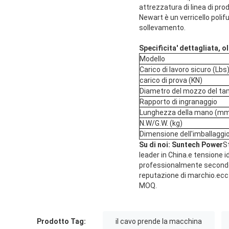
attrezzatura di linea di pro
Newart è un verricello polif
sollevamento.
Specificita' dettagliata, ol
Modello
Carico di lavoro sicuro (Lbs
carico di prova (KN)
Diametro del mozzo del t
Rapporto di ingranaggio
Lunghezza della mano (m
N.W/G.W. (kg)
Dimensione dell'imballaggi
Su di noi: Suntech Power
S
leader in China.e tensione 
professionalmente secondo 
reputazione di marchio.ecc p
MOQ.
Prodotto Tag:
il cavo prende la macchina