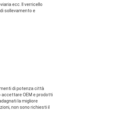
aria ecc. Il verricello
i di sollevamento e
umenti di potenza città
no accettare OEM e prodotti
dagnati la migliore
oni, non sono richiesti il