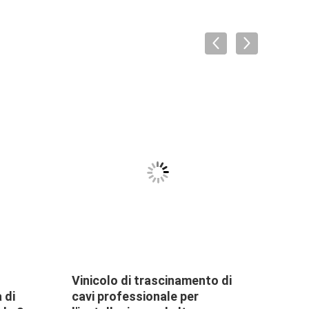
VID
Vinicolo di trascinamento di
Estra
 di
cavi professionale per
cavo