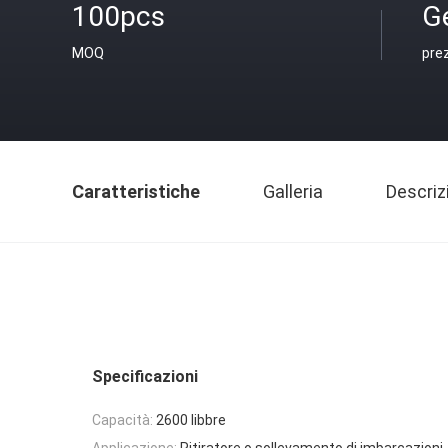
100pcs
Ge
MOQ
pre
Caratteristiche
Galleria
Descriz
Specificazioni
Capacità:
2600 libbre
Applicazione:
Ritiratore o sollevamento di imbarcazioni