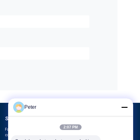
Peter
Scrivici
2:07 PM
Fateci sapere la vostra esigenza. Collegheremo i migliori prodotti
con te.