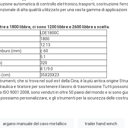
duzione automatica di controllo elettronico,trasporti, costruzione ferrovi
unzionale di alta qualità utilizzato per una vasta gamma di applicazion
tre a 1800 libbre, ci sono 1200 libbre e 2600 libbre a scelta.
LDE1800C
)
1800
12.13
amburo (mm)
¢ 60
5:1
m)
320
8.1/9.0
o (cm)
35X20X23
trumenti, che si trova nel sud-est della Cina, è la più antica origine Str
idraulica e tiratore per sostenere il lavoro di trasmissione.Tutti posso
ISO 9001:2008, sono venduti in oltre 50 paesi del mondo e si sono gua
ossiamo personalizzare, e gli strumenti per la sicurezza delle costruzi
argano manuale del cavo metallico
trailer hand winch