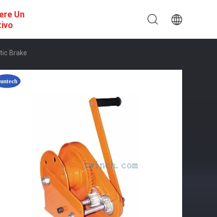
ere Un
tivo
tic Brake