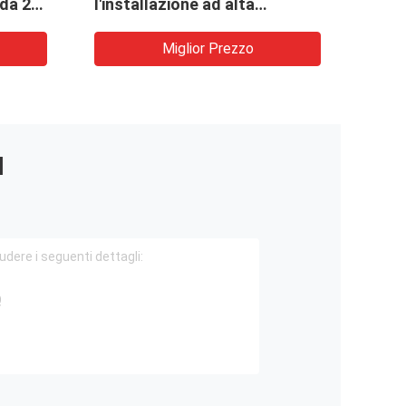
 da 25-
l'installazione ad alta
 380V
tensione di cavi elettrici
sotterranei e aerei con forza
Miglior Prezzo
di trazione 3-5T
I