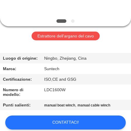
CONTROLLO
DELLA
QUALITÀ
Estrattore dell'argano del cavo
NOTIZIE
Luogo di origine:
Ningbo, Zhejiang, Cina
CHIEDI UN
Marca:
Suntech
PREVENTIVO
Certificazione:
ISO,CE and GSG
Numero di
LDC1600W
MAPPA
modello:
DEL
Punti salienti:
,
manual boat winch
manual cable winch
SITO
CONTATTACI!