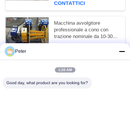
totale per messa a terra
CONTATTICI
elettrica sicura
Macchina avvolgitore
professionale a cono con
trazione nominale da 10-30KN
alimentata a benzina per
negotiable MOQ:1 pz
avvolgimento e stoccaggio
Peter
CONTATTICI
efficiente dei cavi
1:20 AM
Categorie popolari
Tutti
Good day, what product are you looking for?
Conduttore Stringing Tools
Conduttore Che Mette Insieme I Blocchi
Pulley A Rulli Per Cavi
Viene Avanti Il Morsetto
Anti Cavo Metallico Di Torsione
Supporto Per Tamburi Per Conduttori