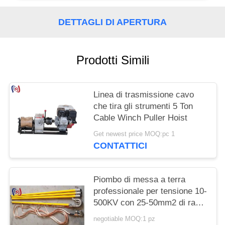
POLITICA
SULLA
DETTAGLI DI APERTURA
PRIVACY
Prodotti Simili
Linea di trasmissione cavo
che tira gli strumenti 5 Ton
Cable Winch Puller Hoist
Get newest price MOQ:pc 1
CONTATTICI
Piombo di messa a terra
professionale per tensione 10-
500KV con 25-50mm2 di rame
e 1000-5500mm di lunghezza
negotiable MOQ:1 pz