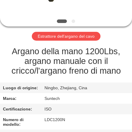
CONTROLLO
DELLA
QUALITÀ
Estrattore dell'argano del cavo
NOTIZIE
Argano della mano 1200Lbs,
argano manuale con il
CHIEDI UN
cricco/l'argano freno di mano
PREVENTIVO
Luogo di origine:
Ningbo, Zhejiang, Cina
MAPPA
Marca:
Suntech
DEL
Certificazione:
ISO
SITO
Numero di
LDC1200N
modello: