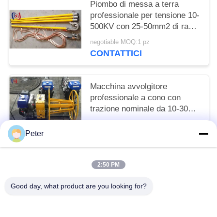
Piombo di messa a terra
professionale per tensione 10-
500KV con 25-50mm2 di rame
e 1000-5500mm di lunghezza
negotiable MOQ:1 pz
totale per messa a terra
CONTATTICI
elettrica sicura
Macchina avvolgitore
professionale a cono con
trazione nominale da 10-30KN
alimentata a benzina per
negotiable MOQ:1 pz
avvolgimento e stoccaggio
Peter
CONTATTICI
efficiente dei cavi
2:50 PM
Categorie popolari
Tutti
Good day, what product are you looking for?
Conduttore Stringing Tools
Conduttore Che Mette Insieme I Blocchi