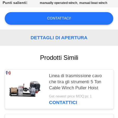
POLITICA
Punti salienti:
,
manually operated winch
manual boat winch
SULLA
PRIVACY
CONTATTACI!
DETTAGLI DI APERTURA
Prodotti Simili
Linea di trasmissione cavo
che tira gli strumenti 5 Ton
Cable Winch Puller Hoist
Get newest price MOQ:pc 1
CONTATTICI