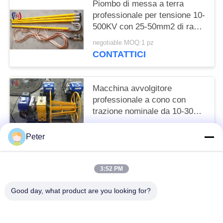
Piombo di messa a terra
professionale per tensione 10-
500KV con 25-50mm2 di rame
e 1000-5500mm di lunghezza
negotiable MOQ:1 pz
totale per messa a terra
CONTATTICI
elettrica sicura
Macchina avvolgitore
professionale a cono con
trazione nominale da 10-30KN
alimentata a benzina per
negotiable MOQ:1 pz
avvolgimento e stoccaggio
Peter
CONTATTICI
efficiente dei cavi
3:52 PM
Categorie popolari
Tutti
Good day, what product are you looking for?
Conduttore Stringing Tools
Conduttore Che Mette Insieme I Blocchi