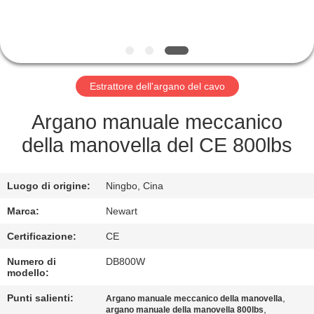
CONTROLLO
DELLA
QUALITÀ
Estrattore dell'argano del cavo
NOTIZIE
Argano manuale meccanico
della manovella del CE 800lbs
CHIEDI UN
PREVENTIVO
Luogo di origine:
Ningbo, Cina
Marca:
Newart
MAPPA
Certificazione:
CE
DEL
Numero di
DB800W
SITO
modello:
Punti salienti:
,
Argano manuale meccanico della manovella
,
argano manuale della manovella 800lbs