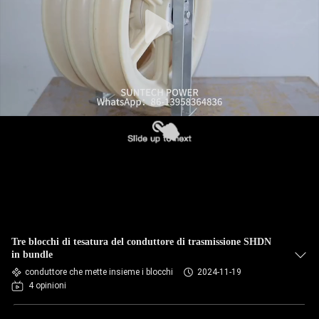
CONTROLLO
DELLA
QUALITÀ
NOTIZIE
CHIEDI UN
PREVENTIVO
MAPPA
Tre blocchi di tesatura del conduttore di trasmissione SHDN
DEL
in bundle
conduttore che mette insieme i blocchi
2024-11-19
SITO
4 opinioni