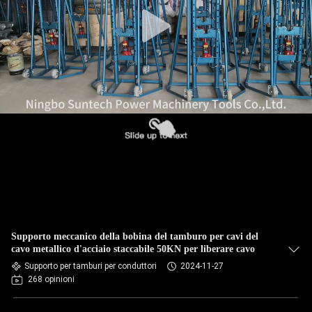
CONTROLLO
DELLA
QUALITÀ
NOTIZIE
CHIEDI UN
PREVENTIVO
MAPPA
Supporto meccanico della bobina del tamburo per cavi del
DEL
cavo metallico d'acciaio staccabile 50KN per liberare cavo
Supporto per tamburi per conduttori
2024-11-27
SITO
268 opinioni