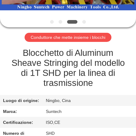
CONTROLLO
DELLA
QUALITÀ
Conduttore che mette insieme i blocchi
NOTIZIE
Blocchetto di Aluminum
Sheave Stringing del modello
CHIEDI UN
di 1T SHD per la linea di
PREVENTIVO
trasmissione
MAPPA
Luogo di origine:
Ningbo, Cina
DEL
Marca:
Suntech
SITO
Certificazione:
ISO,CE
Numero di
SHD