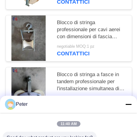
CONTATTICI
Blocco di stringa
professionale per cavi aerei
con dimensioni di fascia
120x130 mm e carico
negotiable MOQ:1 pz
nominale di 5KN per
CONTATTICI
l'installazione di linee
elettriche aeree
Blocco di stringa a fasce in
tandem professionale per
l'installazione simultanea di
più conduttori con carico
negotiable MOQ:1 pz
nominale di 25KN e fasce di
Peter
CONTATTICI
precisione
11:40 AM
Categorie popolari
Tutti