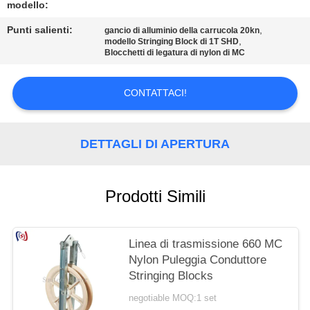
POLITICA
modello:
SULLA
Punti salienti:
,
gancio di alluminio della carrucola 20kn
,
modello Stringing Block di 1T SHD
PRIVACY
Blocchetti di legatura di nylon di MC
CONTATTACI!
DETTAGLI DI APERTURA
Prodotti Simili
Linea di trasmissione 660 MC
Nylon Puleggia Conduttore
Stringing Blocks
negotiable MOQ:1 set