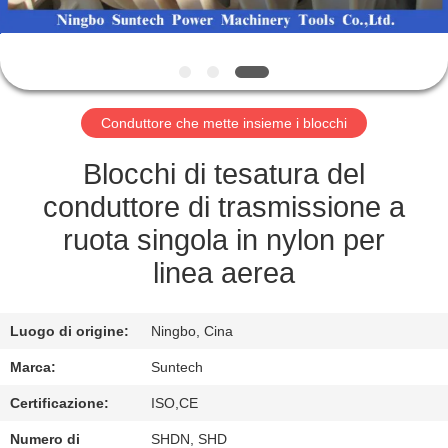
CONTROLLO
DELLA
QUALITÀ
Conduttore che mette insieme i blocchi
NOTIZIE
Blocchi di tesatura del
conduttore di trasmissione a
CHIEDI UN
ruota singola in nylon per
PREVENTIVO
linea aerea
MAPPA
Luogo di origine:
Ningbo, Cina
DEL
Marca:
Suntech
SITO
Certificazione:
ISO,CE
Numero di
SHDN, SHD