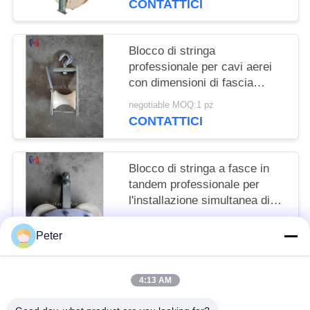
CONTATTICI
Blocco di stringa
professionale per cavi aerei
con dimensioni di fascia
120x130 mm e carico
negotiable MOQ:1 pz
nominale di 5KN per
CONTATTICI
l'installazione di linee
elettriche aeree
Blocco di stringa a fasce in
tandem professionale per
l'installazione simultanea di
più conduttori con carico
negotiable MOQ:1 pz
nominale di 25KN e fasce di
Peter
CONTATTICI
precisione
4:13 AM
Categorie popolari
Tutti