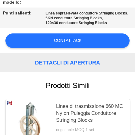
POLITICA
modello:
SULLA
Punti salienti:
,
Linea sopraelevata conduttore Stringing Blocks
,
5KN conduttore Stringing Blocks
PRIVACY
120×30 conduttore Stringing Blocks
CONTATTACI!
DETTAGLI DI APERTURA
Prodotti Simili
Linea di trasmissione 660 MC
Nylon Puleggia Conduttore
Stringing Blocks
negotiable MOQ:1 set