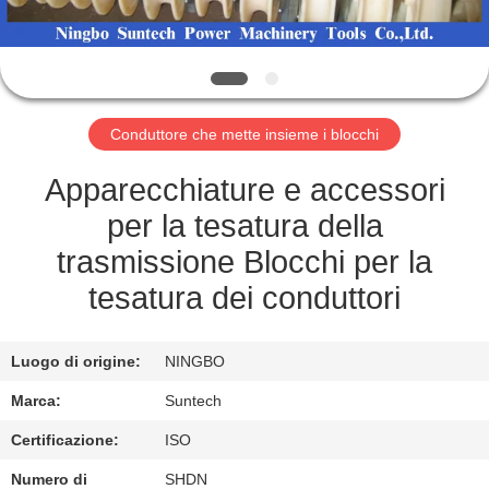
CONTROLLO
DELLA
QUALITÀ
Conduttore che mette insieme i blocchi
NOTIZIE
Apparecchiature e accessori
per la tesatura della
CHIEDI UN
trasmissione Blocchi per la
PREVENTIVO
tesatura dei conduttori
MAPPA
Luogo di origine:
NINGBO
DEL
Marca:
Suntech
SITO
Certificazione:
ISO
Numero di
SHDN