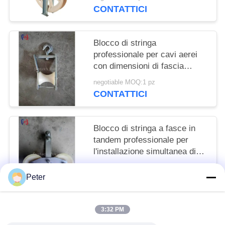
CONTATTICI
Blocco di stringa
professionale per cavi aerei
con dimensioni di fascia
120x130 mm e carico
negotiable MOQ:1 pz
nominale di 5KN per
CONTATTICI
l'installazione di linee
elettriche aeree
Blocco di stringa a fasce in
tandem professionale per
l'installazione simultanea di
più conduttori con carico
negotiable MOQ:1 pz
nominale di 25KN e fasce di
Peter
CONTATTICI
precisione
3:32 PM
Categorie popolari
Tutti