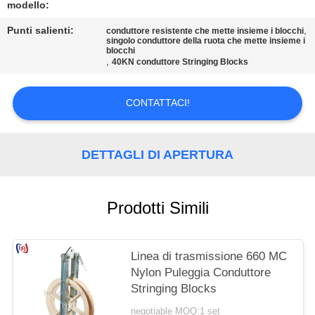
POLITICA
modello:
SULLA
Punti salienti:
,
conduttore resistente che mette insieme i blocchi
singolo conduttore della ruota che mette insieme i
PRIVACY
blocchi
,
40KN conduttore Stringing Blocks
CONTATTACI!
DETTAGLI DI APERTURA
Prodotti Simili
Linea di trasmissione 660 MC
Nylon Puleggia Conduttore
Stringing Blocks
negotiable MOQ:1 set