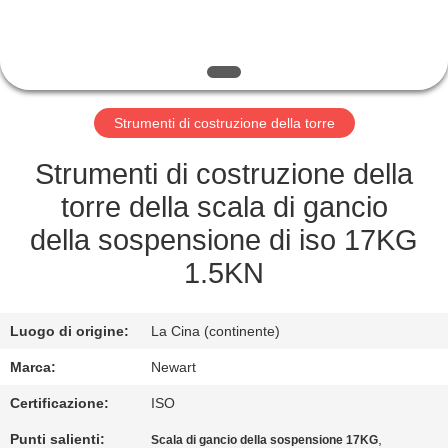
CONTROLLO
DELLA
QUALITÀ
Strumenti di costruzione della torre
NOTIZIE
Strumenti di costruzione della
torre della scala di gancio
CHIEDI UN
della sospensione di iso 17KG
PREVENTIVO
1.5KN
MAPPA
Luogo di origine:
La Cina (continente)
DEL
Marca:
Newart
SITO
Certificazione:
ISO
Punti salienti:
,
Scala di gancio della sospensione 17KG