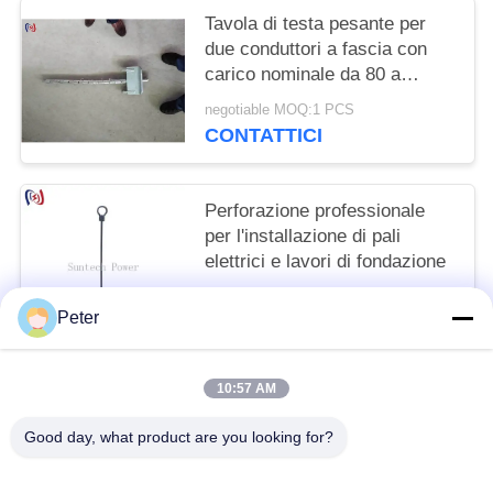
Tavola di testa pesante per
due conduttori a fascia con
carico nominale da 80 a
180KN e larghezza di fascia
negotiable MOQ:1 PCS
da 75 a 125 mm per linee di
CONTATTICI
trasmissione ad alta tensione
Perforazione professionale
per l'installazione di pali
elettrici e lavori di fondazione
negotiable MOQ:1 pezzi
Peter
CONTATTICI
10:57 AM
Categorie popolari
Tutti
Good day, what product are you looking for?
Conduttore Stringing Tools
Conduttore Che Mette Insieme I Blocchi