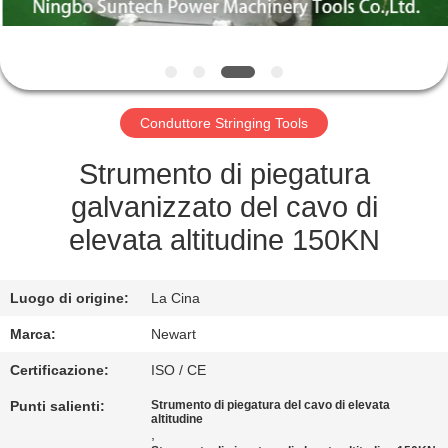
CONTROLLO
DELLA
QUALITÀ
Conduttore Stringing Tools
NOTIZIE
Strumento di piegatura
galvanizzato del cavo di
CHIEDI UN
elevata altitudine 150KN
PREVENTIVO
Luogo di origine:
La Cina
MAPPA
Marca:
Newart
DEL
Certificazione:
ISO / CE
SITO
Punti salienti:
Strumento di piegatura del cavo di elevata
altitudine
,