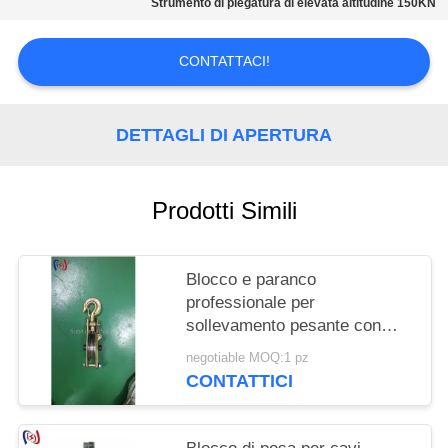
POLITICA
Strumento di piegatura di elevata altitudine 150KN
SULLA
CONTATTACI!
PRIVACY
DETTAGLI DI APERTURA
Prodotti Simili
Blocco e paranco
professionale per
sollevamento pesante con
carico nominale 10-200KN in
negotiable MOQ:1 pz
progetti di costruzione
CONTATTICI
elettrica