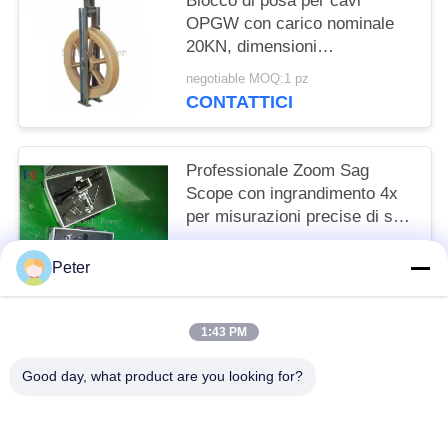
Blocco di posa per cavi
OPGW con carico nominale
20KN, dimensioni
660X110mm e rivestimento
negotiable MOQ:1 pz
non metallico per una sicura
CONTATTICI
installazione di cavi di terra in
fibra ottica
Professionale Zoom Sag
Scope con ingrandimento 4x
per misurazioni precise di sag
e sicurezza senza contatto
negotiable MOQ:1 pz
Peter
CONTATTICI
1:43 PM
Categorie popolari
Tutti
Good day, what product are you looking for?
Conduttore Stringing Tools
Conduttore Che Mette Insieme I Blocchi