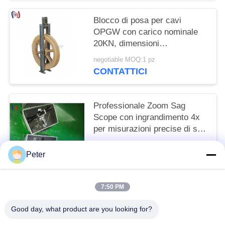
Blocco di posa per cavi
OPGW con carico nominale
20KN, dimensioni
660X110mm e rivestimento
negotiable MOQ:1 pz
non metallico per una sicura
CONTATTICI
installazione di cavi di terra in
fibra ottica
Professionale Zoom Sag
Scope con ingrandimento 4x
per misurazioni precise di sag
e sicurezza senza contatto
negotiable MOQ:1 pz
Peter
CONTATTICI
7:50 PM
Categorie popolari
Tutti
Good day, what product are you looking for?