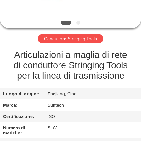
CONTROLLO
DELLA
QUALITÀ
Conduttore Stringing Tools
NOTIZIE
Articulazioni a maglia di rete
di conduttore Stringing Tools
CHIEDI UN
per la linea di trasmissione
PREVENTIVO
Luogo di origine:
Zhejiang, Cina
MAPPA
Marca:
Suntech
DEL
Certificazione:
ISO
SITO
Numero di
SLW
modello: