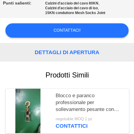
POLITICA
Punti salienti:
,
Calzini d'acciaio del cavo 80KN
,
Calzini d'acciaio del cavo di iso
SULLA
15KN conduttore Mesh Socks Joint
PRIVACY
CONTATTACI!
DETTAGLI DI APERTURA
Prodotti Simili
Blocco e paranco
professionale per
sollevamento pesante con
carico nominale 10-200KN in
negotiable MOQ:1 pz
progetti di costruzione
CONTATTICI
elettrica