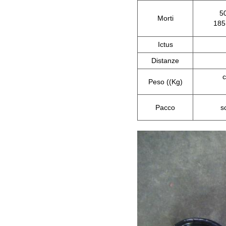
5
Morti
185
Ictus
Distanze
c
Peso ((Kg)
Pacco
s