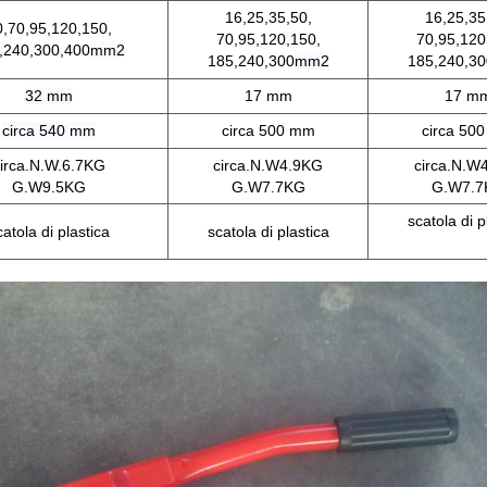
16,25,35,50,
16,25,35
0,70,95,120,150,
70,95,120,150,
70,95,120
,240,300,400
mm2
185,240,300
mm2
185,240,30
32 mm
17 mm
17 m
circa 540 mm
circa 500 mm
circa 50
irca.N.W.6.7KG
circa.N.W4.9KG
circa.N.W
G.W9.5KG
G.W7.7KG
G.W7.7
scatola di p
catola di plastica
scatola di plastica