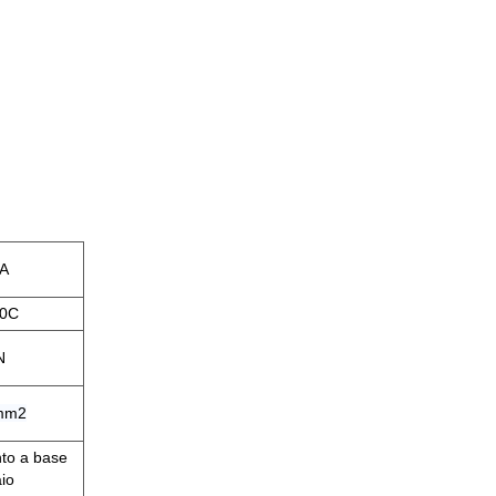
A
0C
N
mm2
to a base
aio