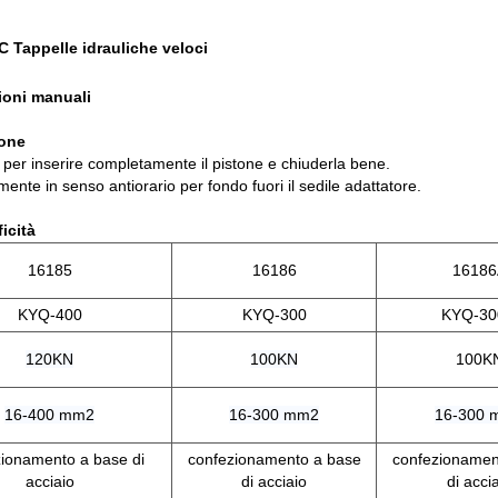
 Tappelle idrauliche veloci
zioni manuali
ione
vo per inserire completamente il pistone e chiuderla bene.
mente in senso antiorario per fondo fuori il sedile adattatore.
icità
16185
16186
16186
KYQ-400
KYQ-300
KYQ-30
120KN
100KN
100K
16-400 mm2
16-300 mm2
16-300 
zionamento a base di
confezionamento a base
confezionamen
acciaio
di acciaio
di acci