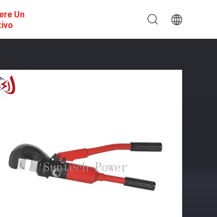
ere Un
tivo