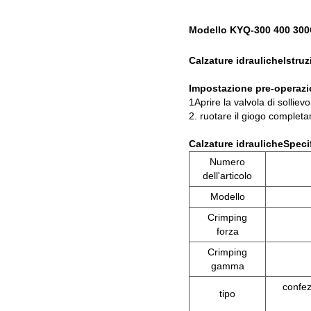
Modello KYQ-300 400 300C
Calzature idrauliche
Istru
Impostazione pre-operaz
1Aprire la valvola di sollie
2. ruotare il giogo completa
Calzature idrauliche
Specif
Numero
dell'articolo
Modello
Crimping
forza
Crimping
gamma
confe
tipo