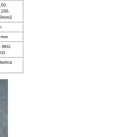
,50,
,150,
0
mm2
m
0 mm
4.9KG
KG
lastica