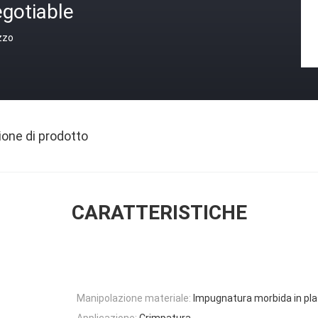
gotiable
zzo
ione di prodotto
CARATTERISTICHE
Manipolazione materiale:
Impugnatura morbida in pla
Applicazione:
Crimpatura