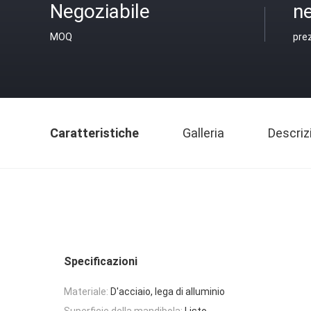
Negoziabile
ne
MOQ
pre
Caratteristiche
Galleria
Descriz
Specificazioni
Materiale:
D'acciaio, lega di alluminio
Superficie della mandibola:
Listo.