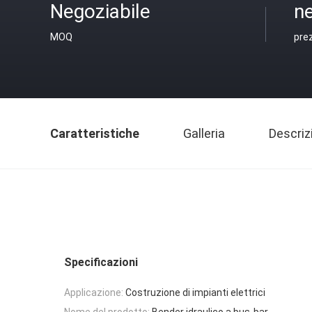
Negoziabile
ne
MOQ
pre
Caratteristiche
Galleria
Descriz
Specificazioni
Applicazione:
Costruzione di impianti elettrici
Nome del prodotto:
Bender idraulico a bus-bar