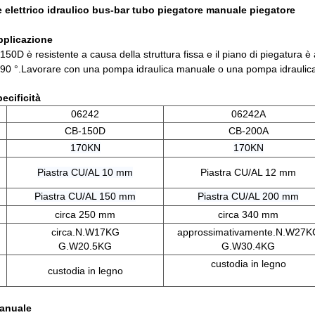
 elettrico idraulico bus-bar tubo piegatore manuale piegatore
pplicazione
50D è resistente a causa della struttura fissa e il piano di piegatura è a
90 °.
Lavorare con una pompa idraulica manuale o una pompa idraulica 
ecificità
06242
06242A
CB-150D
CB-200A
170KN
170KN
Piastra CU/AL 10 mm
Piastra CU/AL 12 mm
Piastra CU/AL 150 mm
Piastra CU/AL 200 mm
circa 250 mm
circa 340 mm
circa.N.W17KG
approssimativamente.N.W27K
G.W20.5KG
G.W30.4KG
custodia in legno
custodia in legno
manuale