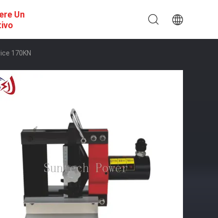
ere Un
tivo
trice 170KN