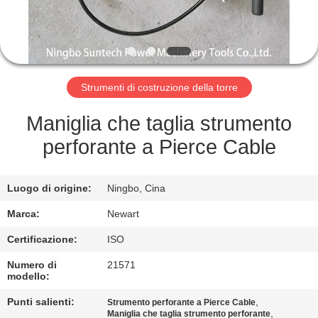
CONTROLLO
DELLA
QUALITÀ
Strumenti di costruzione della torre
NOTIZIE
Maniglia che taglia strumento
perforante a Pierce Cable
CHIEDI UN
PREVENTIVO
Luogo di origine:
Ningbo, Cina
Marca:
Newart
MAPPA
Certificazione:
ISO
DEL
Numero di
21571
SITO
modello:
Punti salienti:
,
Strumento perforante a Pierce Cable
,
Maniglia che taglia strumento perforante