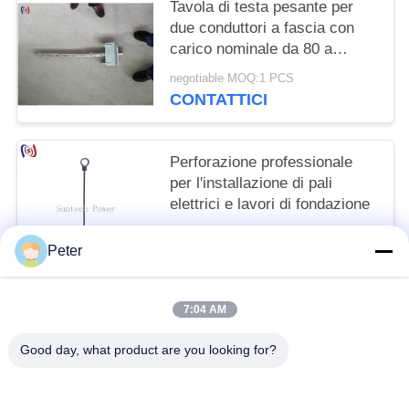
Tavola di testa pesante per
due conduttori a fascia con
carico nominale da 80 a
180KN e larghezza di fascia
negotiable MOQ:1 PCS
da 75 a 125 mm per linee di
CONTATTICI
trasmissione ad alta tensione
Perforazione professionale
per l'installazione di pali
elettrici e lavori di fondazione
negotiable MOQ:1 pezzi
Peter
CONTATTICI
7:04 AM
Categorie popolari
Tutti
Good day, what product are you looking for?
Conduttore Stringing Tools
Conduttore Che Mette Insieme I Blocchi