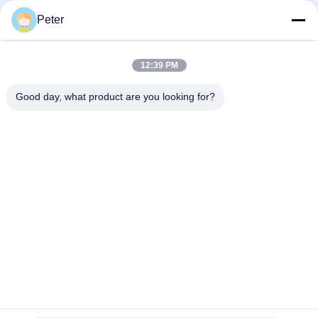
Peter
Categorie popolari
Tutti
12:39 PM
Conduttore Stringing Tools
Conduttore Che Mette Insieme I Blocchi
Good day, what product are you looking for?
Pulley A Rulli Per Cavi
Viene Avanti Il Morsetto
Anti Cavo Metallico Di Torsione
Supporto Per Tamburi Per Conduttori
Linea Di Trasmissione Che Mette Insieme Gli Strumenti
OPGW Che Mette Insieme Gli Strumenti
Sottoscriva