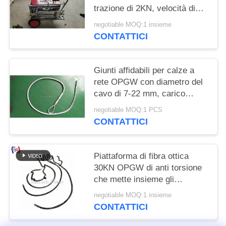
trazione di 2KN, velocità di
50-60 metri/minuto e intervallo
negotiable MOQ:1 insieme
di diametro di 5mm-45mm per
CONTATTICI
il tiraggio sicuro di cavi in
fibra ottica
Giunti affidabili per calze a
rete OPGW con diametro del
cavo di 7-22 mm, carico
nominale di 10-25 KN e
negotiable MOQ:1 PCS
resistenti alla corrosione per
CONTATTICI
giunzioni sicure della linea di
trasmissione
Piattaforma di fibra ottica
30KN OPGW di anti torsione
che mette insieme gli
strumenti
negotiable MOQ:1 insieme
CONTATTICI