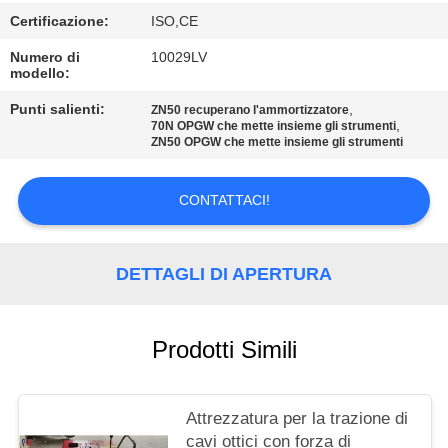
POLITICA
Certificazione:
ISO,CE
SULLA
Numero di
10029LV
PRIVACY
modello:
Punti salienti:
,
ZN50 recuperano l'ammortizzatore
,
70N OPGW che mette insieme gli strumenti
ZN50 OPGW che mette insieme gli strumenti
CONTATTACI!
DETTAGLI DI APERTURA
Prodotti Simili
Attrezzatura per la trazione di
cavi ottici con forza di