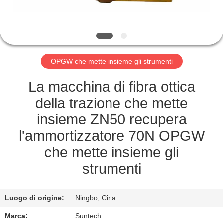
CONTROLLO
DELLA
QUALITÀ
OPGW che mette insieme gli strumenti
NOTIZIE
La macchina di fibra ottica
della trazione che mette
CHIEDI UN
insieme ZN50 recupera
PREVENTIVO
l'ammortizzatore 70N OPGW
che mette insieme gli
MAPPA
strumenti
DEL
SITO
Luogo di origine:
Ningbo, Cina
Marca:
Suntech