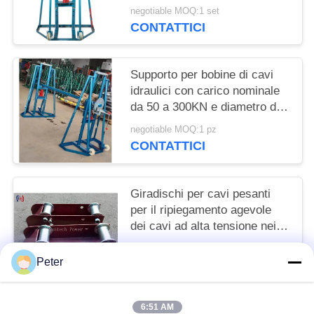
urto e da attrito
negotiable MOQ:1 set
CONTATTICI
Supporto per bobine di cavi
idraulici con carico nominale
da 50 a 300KN e diametro da
2400 a 5000 mm per una
negotiable MOQ:1 pz
gestione sicura dei cavi
CONTATTICI
Giradischi per cavi pesanti
per il ripiegamento agevole
dei cavi ad alta tensione nei
progetti di installazione
negotiable MOQ:1 PZ
Peter
CONTATTICI
6:51 AM