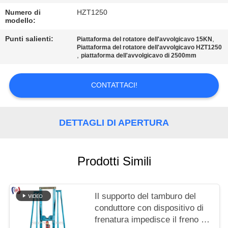
POLITICA
Numero di
HZT1250
SULLA
modello:
PRIVACY
Punti salienti:
,
Piattaforma del rotatore dell'avvolgicavo 15KN
Piattaforma del rotatore dell'avvolgicavo HZT1250
,
piattaforma dell'avvolgicavo di 2500mm
CONTATTACI!
DETTAGLI DI APERTURA
Prodotti Simili
Il supporto del tamburo del
conduttore con dispositivo di
frenatura impedisce il freno da