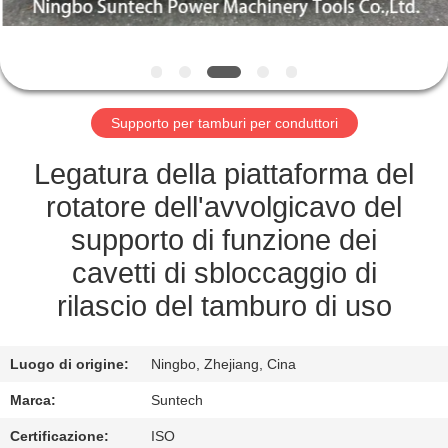
CONTROLLO
DELLA
QUALITÀ
Supporto per tamburi per conduttori
NOTIZIE
Legatura della piattaforma del
rotatore dell'avvolgicavo del
CHIEDI UN
supporto di funzione dei
PREVENTIVO
cavetti di sbloccaggio di
rilascio del tamburo di uso
MAPPA
DEL
Luogo di origine:
Ningbo, Zhejiang, Cina
SITO
Marca:
Suntech
Certificazione:
ISO