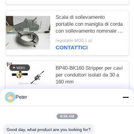
Scala di sollevamento
portatile con maniglia di corda
con sollevamento nominale da
8 a 54KN per il funzionamento
negotiable MOQ:1 pz
manuale senza alimentazione
CONTATTICI
esterna
BP40-BK160 Stripper per cavi
per conduttori isolati da 30 a
160 mm
Get the newest price MOQ:1 pezzi
Peter
CONTATTICI
8:58 AM
Categorie popolari
Tutti
Good day, what product are you looking for?