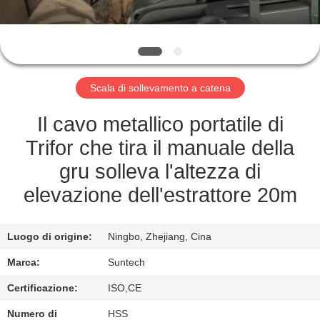
CONTROLLO
DELLA
QUALITÀ
Scala di sollevamento a catena
NOTIZIE
Il cavo metallico portatile di
Trifor che tira il manuale della
CHIEDI UN
gru solleva l'altezza di
PREVENTIVO
elevazione dell'estrattore 20m
MAPPA
Luogo di origine:
Ningbo, Zhejiang, Cina
DEL
Marca:
Suntech
SITO
Certificazione:
ISO,CE
Numero di
HSS