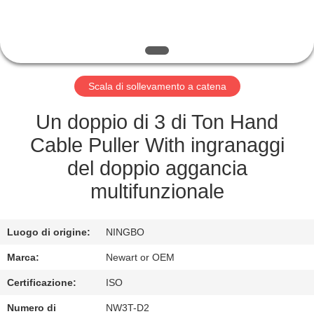
CONTROLLO
DELLA
QUALITÀ
Scala di sollevamento a catena
NOTIZIE
Un doppio di 3 di Ton Hand
Cable Puller With ingranaggi
CHIEDI UN
del doppio aggancia
PREVENTIVO
multifunzionale
MAPPA
Luogo di origine:
NINGBO
DEL
Marca:
Newart or OEM
SITO
Certificazione:
ISO
Numero di
NW3T-D2