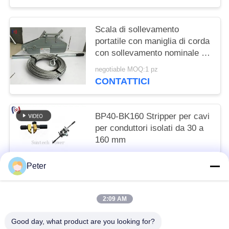
Scala di sollevamento
portatile con maniglia di corda
con sollevamento nominale da
8 a 54KN per il funzionamento
negotiable MOQ:1 pz
manuale senza alimentazione
CONTATTICI
esterna
BP40-BK160 Stripper per cavi
per conduttori isolati da 30 a
160 mm
Get the newest price MOQ:1 pezzi
Peter
CONTATTICI
2:09 AM
Categorie popolari
Tutti
Good day, what product are you looking for?