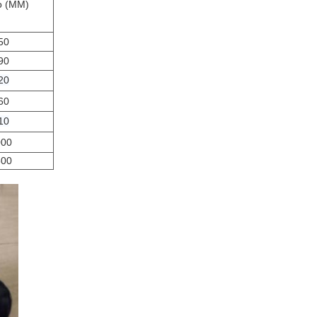
to (MM)
50
90
20
60
10
000
500