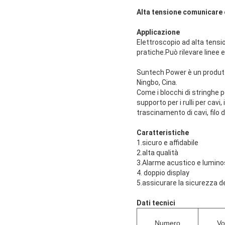
Alta tensione comunicare e
Applicazione
Elettroscopio ad alta tension
pratiche.Può rilevare linee 
Suntech Power è un produtto
Ningbo, Cina.
Come i blocchi di stringhe per 
supporto per i rulli per cavi, 
trascinamento di cavi, filo d
Caratteristiche
1.sicuro e affidabile
2.alta qualità
3.Alarme acustico e lumin
4. doppio display
5.assicurare la sicurezza de
Dati tecnici
Numero
Vo