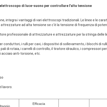
lettroscopo di luce-suono per controllare l'alta tensione
e, integra i vantaggi di vari elettroscopi tradizionali. Le linee e le car
e attrezzature ad alta tensione se c'è la tensione di frequenza di pote
re professionale di attrezzature e attrezzature per la stringa delle l
conduttori, i rulli per cavi, i dispositivi di sollevamento, i blocchi di rulli
i pali di rotaia, i carrelli di controllo, il tiratore idraulico, i compressori 
i acciaio anti-torsione, etc.
oso
l lavoro.
Efficacia
ltaggio