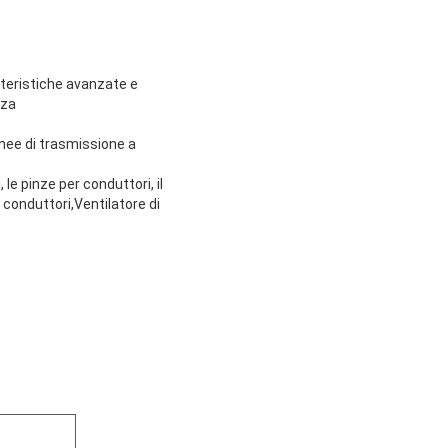
atteristiche avanzate e
nza
inee di trasmissione a
, le pinze per conduttori, il
per conduttori,Ventilatore di