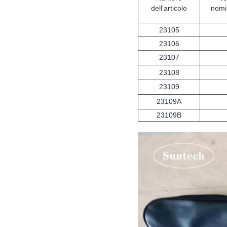
dell'articolo
nomi
23105
23106
23107
23108
23109
23109A
23109B