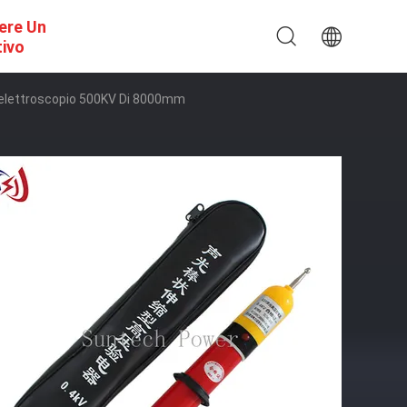
ere Un
tivo
ll'elettroscopio 500KV Di 8000mm