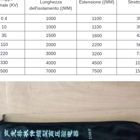
Lunghezza
Estensione ((MM)
Stret
nale (KV)
dell'isolamento ((MM)
0.4
1000
1100
3
10
1000
1100
3
35
1500
4
1600
110
2000
2200
5
220
3000
7
3200
330
4000
4500
1
500
7000
7500
1