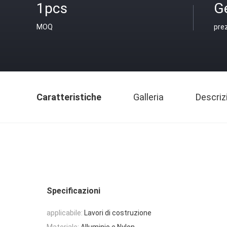
1pcs
G
MOQ
pre
Caratteristiche
Galleria
Descriz
Specificazioni
applicabile:
Lavori di costruzione
Materiale:
Alluminio e Nylon