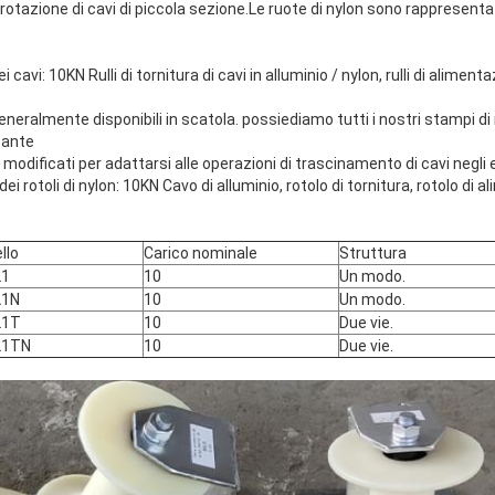
i rotazione di cavi di piccola sezione.Le ruote di nylon sono rappresentat
 cavi: 10KN Rulli di tornitura di cavi in alluminio / nylon, rulli di alimentaz
 generalmente disponibili in scatola. possiediamo tutti i nostri stampi di r
tante
modificati per adattarsi alle operazioni di trascinamento di cavi negli ed
dei rotoli di nylon: 10KN Cavo di alluminio, rotolo di tornitura, rotolo di a
llo
Carico nominale
Struttura
L1
10
Un modo.
L1N
10
Un modo.
L1T
10
Due vie.
L1TN
10
Due vie.