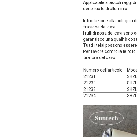
Applicabile a piccoli raggi d
sono ruote di alluminio
Introduzione alla puleggia dei
trazione dei cavi
I rulli di posa dei cavi sono
garantisce una qualità cos
Tutti i telai possono essere 
Per favore controlla le foto 
tiratura del cavo.
Numero dell'articolo
Mode
21231
SHZ
21232
SHZ
21233
SHZ
21234
SHZ