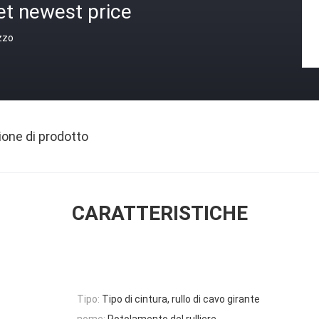
et newest price
zzo
ione di prodotto
CARATTERISTICHE
Tipo:
Tipo di cintura, rullo di cavo girante
nome:
Rotolamento del rulliere