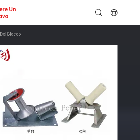
ere Un
tivo
 Del Blocco