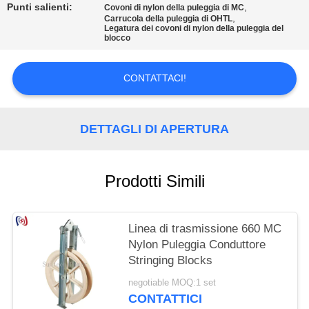
POLITICA
Punti salienti:
,
Covoni di nylon della puleggia di MC
,
Carrucola della puleggia di OHTL
SULLA
Legatura dei covoni di nylon della puleggia del
blocco
PRIVACY
CONTATTACI!
DETTAGLI DI APERTURA
Prodotti Simili
Linea di trasmissione 660 MC
Nylon Puleggia Conduttore
Stringing Blocks
negotiable MOQ:1 set
CONTATTICI