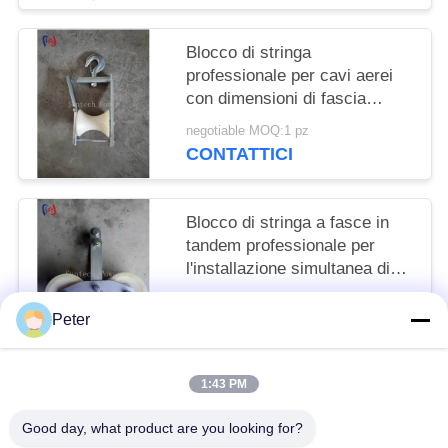
Blocco di stringa
professionale per cavi aerei
con dimensioni di fascia
120x130 mm e carico
negotiable MOQ:1 pz
nominale di 5KN per
CONTATTICI
l'installazione di linee
elettriche aeree
Blocco di stringa a fasce in
tandem professionale per
l'installazione simultanea di
più conduttori con carico
negotiable MOQ:1 pz
nominale di 25KN e fasce di
Peter
CONTATTICI
precisione
1:43 PM
Categorie popolari
Tutti
Good day, what product are you looking for?