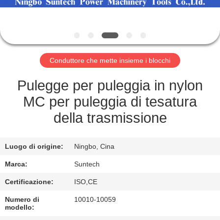
CONTROLLO
DELLA
QUALITÀ
Conduttore che mette insieme i blocchi
NOTIZIE
Pulegge per puleggia in nylon
MC per puleggia di tesatura
CHIEDI UN
della trasmissione
PREVENTIVO
Luogo di origine:
Ningbo, Cina
MAPPA
Marca:
Suntech
DEL
Certificazione:
ISO,CE
SITO
Numero di
10010-10059
modello: